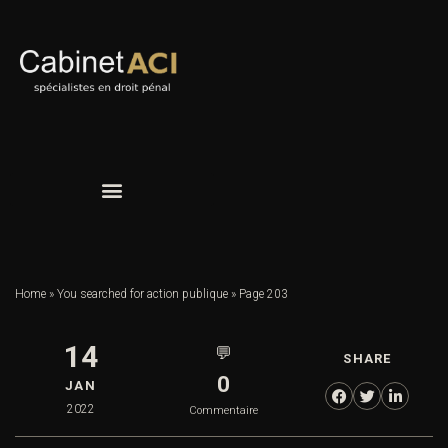
Home
»
You searched for action publique
»
Page 203
14
💬
SHARE
0
JAN
2022
Commentaire