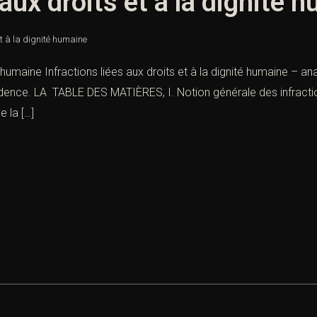
 aux droits et à la dignité 
et à la dignité humaine
té humaine Infractions liées aux droits et à la dignité humaine – a
dence. LA TABLE DES MATIÈRES, I. Notion générale des infractions
 la […]