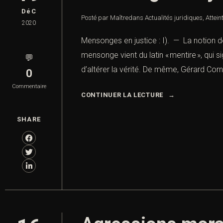
DéC
Posté par Maître
dans
Actualités juridiques
,
Attei
2020
Mensonges en justice : I). — La notion 
mensonge vient du latin « mentire », qui s
💬
d’altérer la vérité. De même, Gérard Cornu
0
Commentaire
CONTINUER LA LECTURE
SHARE