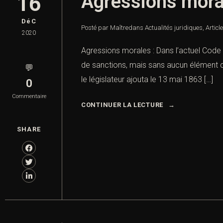
Agressions mora
16
DéC
Posté par Maître
dans
Actualités juridiques
,
Articl
2020
Agressions morales : Dans l’actuel Code p
de sanctions, mais sans aucun élément con
💬
le législateur ajouta le 13 mai 1863 […]
0
Commentaire
CONTINUER LA LECTURE
SHARE