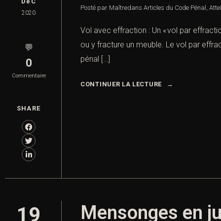
DéC
Posté par Maître
dans
Articles du Code Pénal
,
Atte
2020
Vol avec effraction : Un « vol par effract
ou y fracture un meuble. Le vol par effrac
💬
pénal […]
0
Commentaire
CONTINUER LA LECTURE
SHARE
Mensonges en ju
19