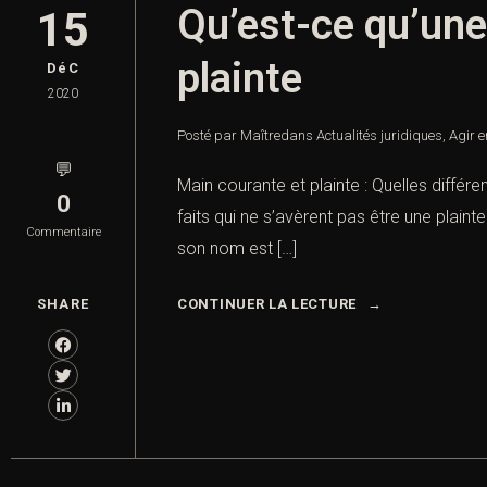
Qu’est-ce qu’une
15
plainte
DéC
2020
Posté par Maître
dans
Actualités juridiques
,
Agir e
💬
Main courante et plainte : Quelles différ
0
faits qui ne s’avèrent pas être une plain
Commentaire
son nom est […]
SHARE
CONTINUER LA LECTURE