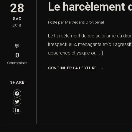
Le harcèlement d
28
DéC
Posté par Maître
dans
Droit pénal
2018
Le harcèlement de rue au prisme du droit 
irrespectueux, menaçants et/ou agressifs,
💬
apparence physique ou […]
0
Commentaire
CONTINUER LA LECTURE
SHARE