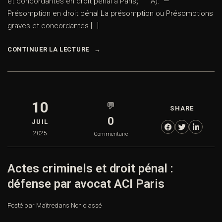
et concordantes en droit pénal à Paris) A). —
Présomption en droit pénal La présomption ou Présomptions
graves et concordantes […]
CONTINUER LA LECTURE
10
💬
SHARE
0
JUIL
2025
Commentaire
Actes criminels et droit pénal :
défense par avocat ACI Paris
Posté par Maître
dans
Non classé