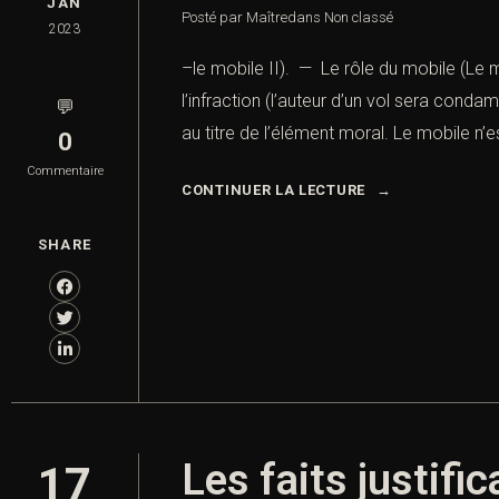
JAN
Posté par Maître
dans
Non classé
2023
–le mobile II). — Le rôle du mobile (Le m
l’infraction (l’auteur d’un vol sera cond
💬
au titre de l’élément moral. Le mobile n’es
0
Commentaire
CONTINUER LA LECTURE
SHARE
Les faits justific
17