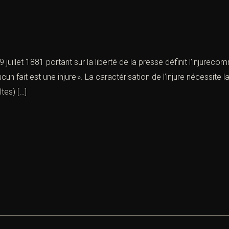
un avocat spécialisé en droit pénal ? Laissez-nous vos coordon
contacterons.
Email *
du 29 juillet 1881 portant sur la liberté de la presse définit l’inj
cun fait est une injure ». La caractérisation de l’injure nécessit
ltes) […]
tribunal compétent *
ntact