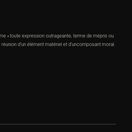
nées et nous vous
urecomme « toute expression outrageante, terme de mépris ou
e la réunion d’un élément matériel et d’uncomposant moral.