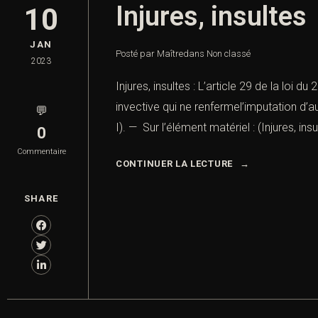
Vous recherchez 
Injures, insultes
10
JAN
Posté par Maître
dans
Non classé
2023
Nom *
Injures, insultes : L’article 29 de la loi 
invective qui ne renfermel’imputation d’au
💬
I). — Sur l’élément matériel : (Injures, insu
0
Lieu de l'infraction ou 
Commentaire
CONTINUER LA LECTURE
SHARE
Téléphone *
Objet de la prise de co