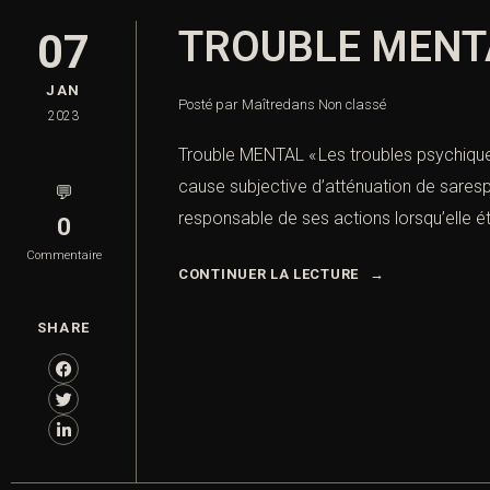
TROUBLE MENT
07
JAN
Posté par Maître
dans
Non classé
2023
Trouble MENTAL « Les troubles psychiques
cause subjective d’atténuation de saresp
💬
responsable de ses actions lorsqu’elle éta
0
Commentaire
CONTINUER LA LECTURE
Combien font
SHARE