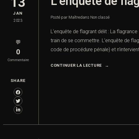
L’enquête de flag
13
JAN
Posté par Maître
dans
Non classé
2023
L’enquête de flagrant délit : La flagranc
train de se commettre. L’enquête de flag
💬
code de procédure pénale) et n’intervient
0
Commentaire
CONTINUER LA LECTURE
SHARE
Prendre re