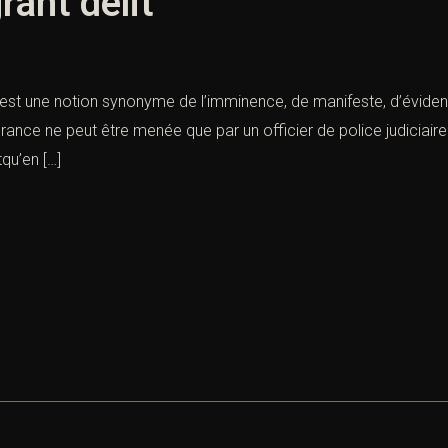
rant délit
e est une notion synonyme de l’imminence, de manifeste, d’évident.
rance ne peut être menée que par un officier de police judiciaire
qu’en […]
ndez-vous