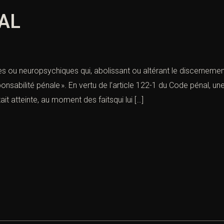
AL
 ou neuropsychiques qui, abolissant ou altérant le discernement
onsabilité pénale ». En vertu de l’article 122-1 du Code pénal, 
it atteinte, au moment des faitsqui lui […]