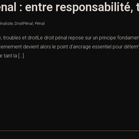
l : entre responsabilité, t
énaliste
,
DroitPénal
,
Pénal
, troubles et droitLe droit pénal repose sur un principe fondament
cernement devient alors le point d’ancrage essentiel pour déterm
tant la […]