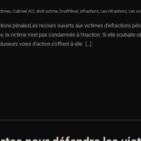
ictimes
,
Cabinet ACI
,
droit victime
,
DroitPénal
,
Infractions
,
Les infractions
,
Les vi
tions pénalesLes recours ouverts aux victimes d’infractions pénal
, la victime n’est pas condamnée à l’inaction. Si elle souhaite ob
usieurs voies d’action s’offrent à elle : […]