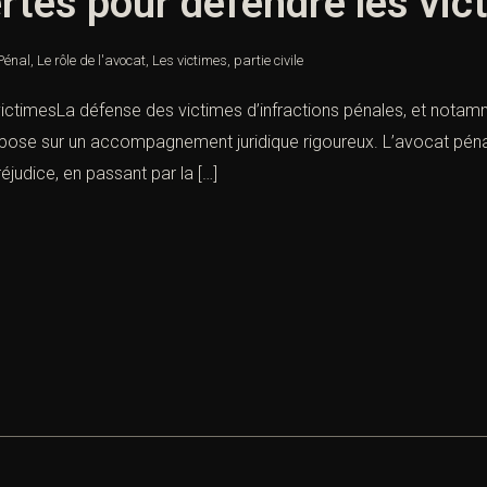
rtes pour défendre les vic
Pénal
,
Le rôle de l'avocat
,
Les victimes
,
partie civile
victimesLa défense des victimes d’infractions pénales, et notam
ose sur un accompagnement juridique rigoureux. L’avocat pénalis
réjudice, en passant par la […]