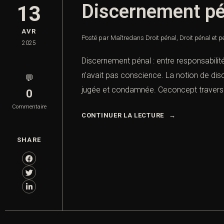
Discernement péna
13
AVR
Posté par Maître
dans
Droit pénal
,
Droit pénal et p
2025
Discernement pénal : entre responsabilité
n’avait pas conscience. La notion de dis
💬
jugée et condamnée. Ceconcept traverse 
0
Commentaire
CONTINUER LA LECTURE
SHARE