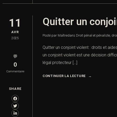
Quitter un conjoi
11
AVR
Posté par Maître
dans
Droit pénal et pénaliste
,
droi
2025
Quitter un conjoint violent : droits et aide
un conjoint violent est une décision diff
💬
légal protecteur […]
0
Commentaire
CONTINUER LA LECTURE
SHARE