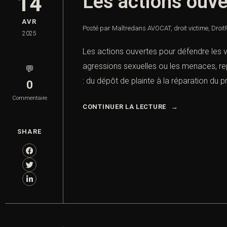
Les actions ouve
14
AVR
Posté par Maître
dans
AVOCAT
,
droit victime
,
Droit
2025
Les actions ouvertes pour défendre les 
agressions sexuelles ou les menaces, rep
💬
: du dépôt de plainte à la réparation du p
0
Commentaire
CONTINUER LA LECTURE
SHARE