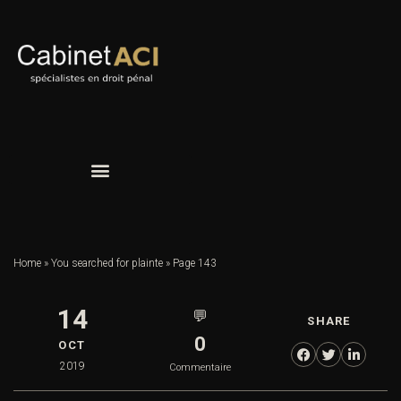
Home
»
You searched for plainte
»
Page 143
14
💬
SHARE
0
OCT
2019
Commentaire