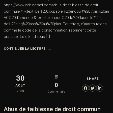
https://www.cabinetaci.com/abus-de-faiblesse-de-droit-
commun/#:~:text=Le%20coupable%20encourt%20trois%20an
AC%20d’amende.&text=l’exercice%20de%20laquelle%20l,
de%20cinq%20ans%20au%20plus. Toutefois, d’autres textes,
comme le code de la consommation, répriment cette
pratique. Le délit d’abus […]
CONTINUER LA LECTURE
30
💬
SHARE
0
AOûT
2019
Commentaire
Abus de faiblesse de droit commun