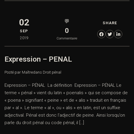
02
💬
SHARE
0
SEP
2019
Commentaire
Expression – PENAL
Posté par Maître
dans
Droit pénal
Expression – PÉNAL La définition Expression – PÉNAL Le
terme « pénal » vient du latin « poenalis » qui se compose de
« poena » signifiant « peine » et de « alis » traduit en français
par « al ». Le terme « al », ou « alis » en latin, est un suffixe
adjectival. Pénal est donc l’adjectif de peine. Ainsi lorsqu’on
parle du droit pénal ou code pénal, il […]