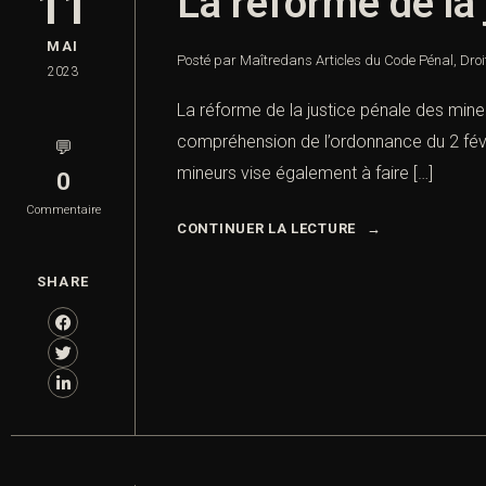
La réforme de la
11
MAI
Posté par Maître
dans
Articles du Code Pénal
,
Droi
2023
La réforme de la justice pénale des mineu
compréhension de l’ordonnance du 2 févr
💬
mineurs vise également à faire […]
0
Commentaire
CONTINUER LA LECTURE
SHARE