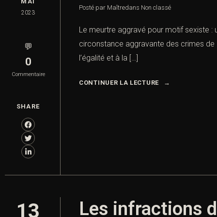
MAI
Posté par Maître
dans
Non classé
2023
Le meurtre aggravé pour motif sexiste : u
circonstance aggravante des crimes de meu
💬
l’égalité et à la […]
0
Commentaire
CONTINUER LA LECTURE
SHARE
Les infractions 
13