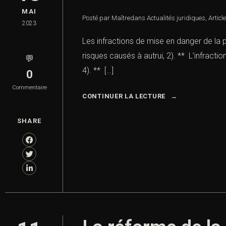
MAI
Posté par Maître
dans
Actualités juridiques
,
Articl
2023
Les infractions de mise en danger de la p
risques causés à autrui, 2). ** L’infract
💬
4). ** […]
0
Commentaire
CONTINUER LA LECTURE
SHARE