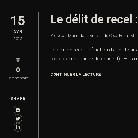
Le délit de recel 
15
AVR
Posté par Maître
dans
Articles du Code Pénal
,
Atte
2023
Le délit de recel : infraction d’atteinte a
toute connaissance de cause. I). — La notio
💬
0
CONTINUER LA LECTURE
Commentaire
SHARE