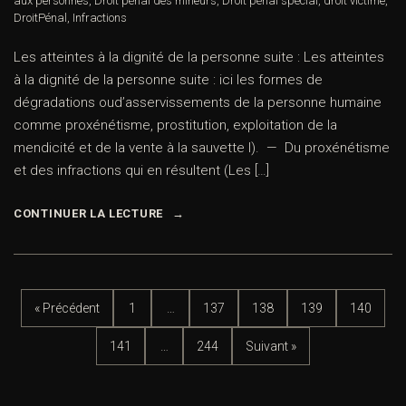
aux personnes
,
Droit pénal des mineurs
,
Droit pénal spécial
,
droit victime
,
DroitPénal
,
Infractions
Les atteintes à la dignité de la personne suite : Les atteintes
à la dignité de la personne suite : ici les formes de
dégradations oud’asservissements de la personne humaine
comme proxénétisme, prostitution, exploitation de la
mendicité et de la vente à la sauvette I). — Du proxénétisme
et des infractions qui en résultent (Les […]
CONTINUER LA LECTURE
« Précédent
1
…
137
138
139
140
141
…
244
Suivant »