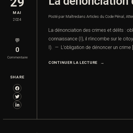
La dénonciation d
29
MAI
Posté par Maître
dans
Articles du Code Pénal
,
Atte
2024
La dénonciation des crimes et délits : ob
connaissance (I), il n’incombe sur le cito
💬
I). — L’obligation de dénoncer un crime 
0
Commentaire
CONTINUER LA LECTURE
SHARE