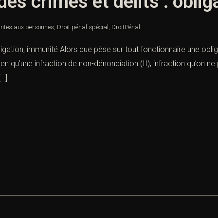
es crimes et délits : obli
intes aux personnes
,
Droit pénal spécial
,
DroitPénal
ligation, immunité Alors que pèse sur tout fonctionnaire une oblig
yen qu’une infraction de non-dénonciation (II), infraction qu’on ne
[…]